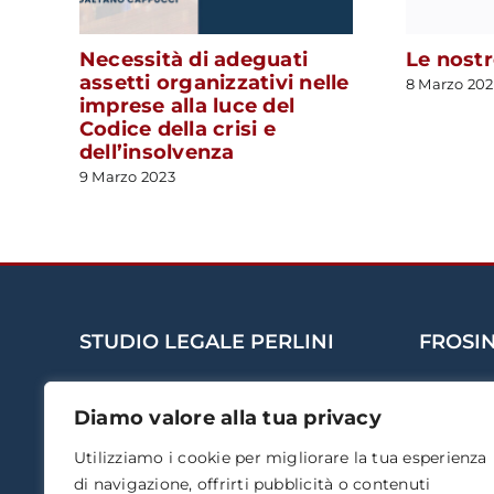
Necessità di adeguati
Le nost
assetti organizzativi nelle
8 Marzo 202
imprese alla luce del
Codice della crisi e
dell’insolvenza
9 Marzo 2023
STUDIO LEGALE PERLINI
FROSI
Perlini Cappucci Celani Pro
Via Adig
Diamo valore alla tua privacy
Avvocati Associati
03100 –
Utilizziamo i cookie per migliorare la tua esperienza
Tel.: 077
P.IVA: 11982441005
di navigazione, offrirti pubblicità o contenuti
Fax: 077