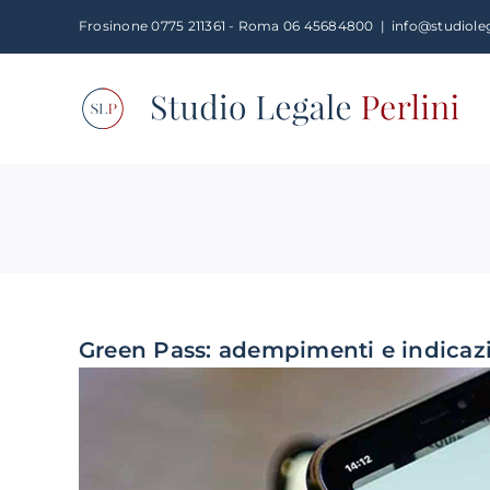
Salta
Frosinone 0775 211361 - Roma 06 45684800
|
info@studioleg
al
contenuto
Green Pass: adempimenti e indicazio
Ingrandisci
immagine